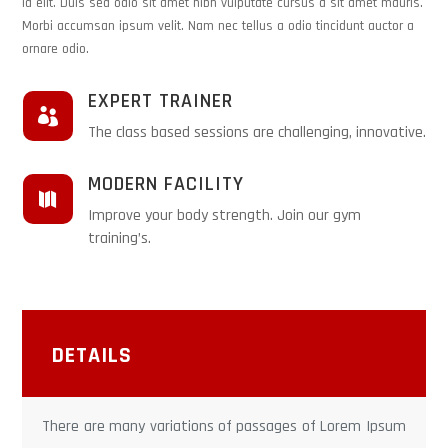
id elit. Duis sed odio sit amet nibh vulputate cursus a sit amet mauris.
Morbi accumsan ipsum velit. Nam nec tellus a odio tincidunt auctor a
ornare odio.
EXPERT TRAINER

The class based sessions are challenging, innovative.
MODERN FACILITY

Improve your body strength. Join our gym
training’s.
DETAILS
There are many variations of passages of Lorem Ipsum