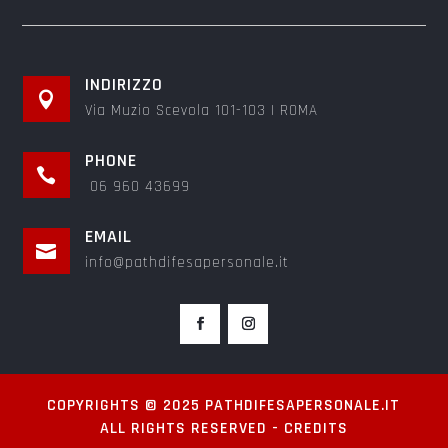
INDIRIZZO

Via Muzio Scevola 101-103 | ROMA
PHONE

06 960 43699
EMAIL

info@pathdifesapersonale.it
COPYRIGHTS © 2025 PATHDIFESAPERSONALE.IT
ALL RIGHTS RESERVED -
CREDITS