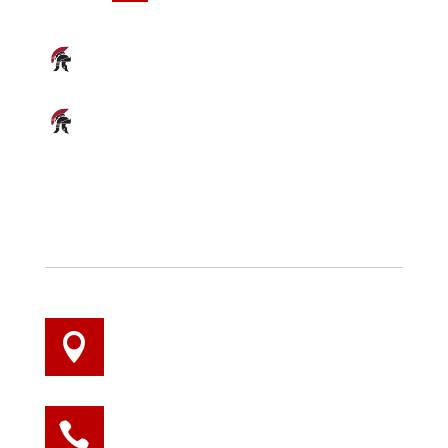
POLICY
COOKIES POLICY
PRIVACY POLICY
INDIRIZZO

Via Muzio Scevola 101-103 | ROMA
PHONE

06 960 43699