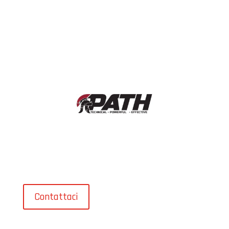
43699
Il Path è un’arte marziale a Roma che combina
disciplina, autodifesa e crescita interiore, offrendo un
percorso completo per corpo e mente.
Contattaci