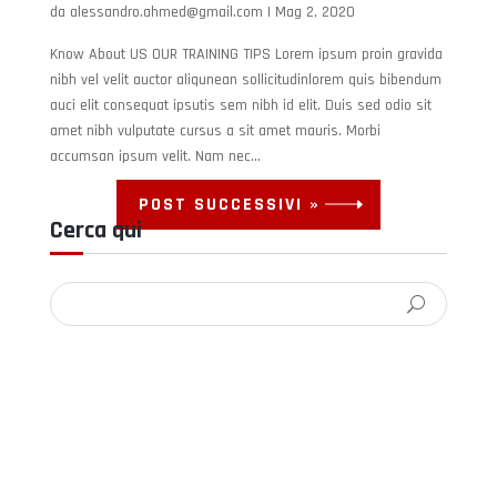
da
alessandro.ahmed@gmail.com
|
Mag 2, 2020
Know About US OUR TRAINING TIPS Lorem ipsum proin gravida
nibh vel velit auctor aliqunean sollicitudinlorem quis bibendum
auci elit consequat ipsutis sem nibh id elit. Duis sed odio sit
amet nibh vulputate cursus a sit amet mauris. Morbi
accumsan ipsum velit. Nam nec...
POST SUCCESSIVI »
Cerca qui
Non esitate a contattarci al 06 960