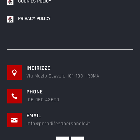
COOKIES POLICY
PRIVACY POLICY
INDIRIZZO

Via Muzio Scevola 101-103 | ROMA
PHONE

06 960 43699
EMAIL

info@pathdifesapersonale.it